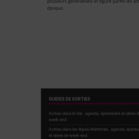
plusieurs générations et figuré parmi les ar
époque.
GUIDES DE SORTIES
Sorties dans le Var : agenda, spectacles et idées 
week-end
Sorties dans les Alpes-Maritimes : agenda, specta
et idées de week-end