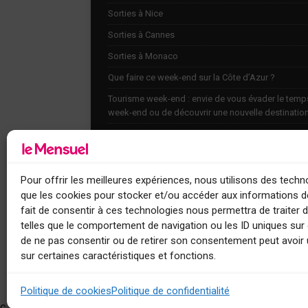
Sorties à Nice
Sorties à Cannes
Sorties à Monaco
Que faire ce week-end sur la Côte d’Azur ?
Tourisme week-end : envie de vous évader le temp
week-end ou de découvrir une nouvelle destinatio
Explorez nos bonnes adresses
Agenda
Contact
Pour offrir les meilleures expériences, nous utilisons des techno
que les cookies pour stocker et/ou accéder aux informations de
fait de consentir à ces technologies nous permettra de traiter
telles que le comportement de navigation ou les ID uniques sur c
de ne pas consentir ou de retirer son consentement peut avoir 
sur certaines caractéristiques et fonctions.
Le Mensuel
Politique de cookies
Politique de confidentialité