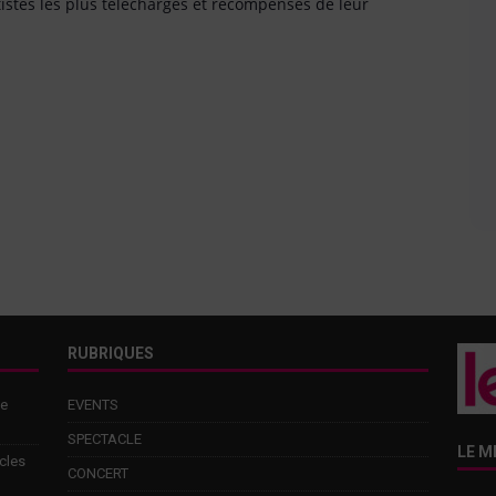
tistes les plus téléchargés et récompensés de leur
RUBRIQUES
de
EVENTS
SPECTACLE
LE M
cles
CONCERT