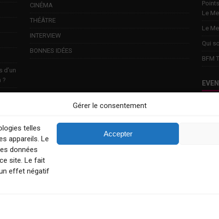
Points
CINÉMA
Le Me
THÉÂTRE
Le Me
INTERVIEW
Qui s
BONNES IDÉES
BFM T
s d’un
n ?
EVE
Gérer le consentement
Touri
week-
logies telles
Explo
Accepter
s appareils. Le
Conta
 des données
e site. Le fait
un effet négatif
MENTIONS LÉGALES
CONDITIONS GÉNÉRALES
POLITIQUE 