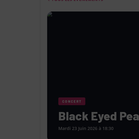
[ 4 août 2026 ]
Le Cabaret Le Turlu
[ 3 août 2026 ]
Léa Drucker et Méla
femme » lorsqu’elle ne se consacr
[ 1 août 2026 ]
Le restaurant Miami
modernité, la tradition et les saveu
[ 6 août 2026 ]
Le « Défilé Galerie
pour dévoiler toutes les tendances
CONCERT
Black Eyed Pe
Mardi 23 Juin 2026 à 18:30