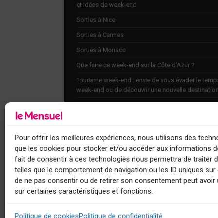
et idées de week-end
Sorties à Nice
Sorties à Cannes
Sorties à Monaco
Que faire ce week-end sur la Côte d’Azur ?
Tourisme week-end : envie de vous évader le temp
week-end ou de découvrir une nouvelle destinatio
Explorez nos bonnes adresses
Agenda
Contact
Pour offrir les meilleures expériences, nous utilisons des techno
que les cookies pour stocker et/ou accéder aux informations de
fait de consentir à ces technologies nous permettra de traiter
telles que le comportement de navigation ou les ID uniques sur c
de ne pas consentir ou de retirer son consentement peut avoir 
sur certaines caractéristiques et fonctions.
Le Mensuel
Politique de cookies
Politique de confidentialité