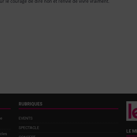
ur le courage de dire non et l’envie de vivre vraiment.
RUBRIQUES
de
EVENTS
SPECTACLE
LE M
cles