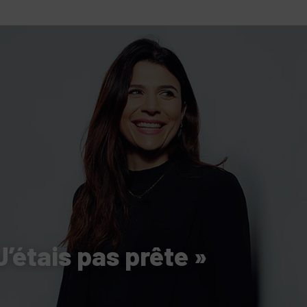
tutu va ouvrir ses portes à Mandelieu
SPECTACLE
nie Thierry dévoilent au cinéma ce que devient « La vie d’une
e qu’aux autres
CINÉMA
ci de Nice au cœur de l’hôtel Holiday Inn mise sur le charme, la
rs italiennes
BONNES TABLES
s Lafayette » revient sous les arcades de la Place Masséna de Nice
 de la rentrée
EVENTS
’étais pas prête »