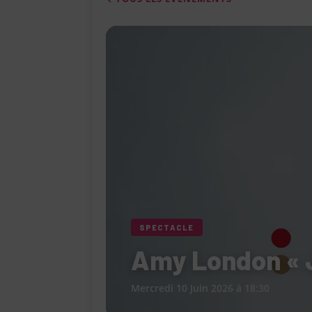
[ 4 août 2026 ]
Le Cabaret Le Turlu
[ 3 août 2026 ]
Léa Drucker et Méla
femme » lorsqu’elle ne se consacr
[ 1 août 2026 ]
Le restaurant Miami
modernité, la tradition et les saveu
[ 6 août 2026 ]
Le « Défilé Galerie
pour dévoiler toutes les tendances
SPECTACLE
Amy London « J
Mercredi 10 Juin 2026 à 18:30