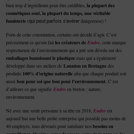
la plupart des
bien trop d’ingrédients pour être crédibles,
cosmétiques sont, la plupart du temps, une véritable
fumisterie
(
dangereuse) !
qui peut parfois s’avérer
Forts de cette constatation, certains ont décidé d’agir. C’est
les créateurs de
précisément ce qu’ont fait
Endro
, cette marque
respectueuse de l’environnement qui a jeté son dévolu sur des
emballages bannissant le plastique
mais qui a également
Lannion en Bretagne
développé dans ses ateliers de
des
100% d’origine naturelle
produits
afin que chaque produit soit
bon pour soi que bon pour l’environnement.
aussi
C’est
d’ailleurs ce que signifie
Endro
en breton : nature,
environnement.
Né avec une seule personne à sa tête en 2018,
Endro
est
aujourd’hui une belle petite entreprise qui possède pas moins de
besoins en
40 employés, tous dévoués pour satisfaire nos
cosmétiques
. Hygiène, soins du visage, soins de la peau ou des