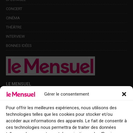
CONCERT
CINÉMA
THÉÂTRE
INTERVIEW
BONNES IDÉES
LE MENSUEL
Gérer le consentement
Points de diffusion Var et Alpes-Maritimes : oû trouver Le Mensuel ?
Le Mensuel en PDF : consultez le magazine en ligne
Pour offrir les meilleures expériences, nous utilisons des
technologies telles que les cookies pour stocker et/ou
Qui sommes-nous ?
accéder aux informations des appareils. Le fait de consentir à
BFM Top Sorties
ces technologies nous permettra de traiter des données