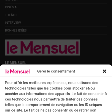
CINÉMA
THÉÂTRE
INTERVIEW
BONNES IDÉES
LE MENSUEL
Gérer le consentement
Points de diffusion Var et Alpes-Maritimes : oû trouver Le Mensuel ?
Le Mensuel en PDF : consultez le magazine en ligne
Pour offrir les meilleures expériences, nous utilisons des
technologies telles que les cookies pour stocker et/ou
Qui sommes-nous ?
accéder aux informations des appareils. Le fait de consentir à
BFM Top Sorties
ces technologies nous permettra de traiter des données
telles que le comportement de navigation ou les ID uniques
EVENT
sur ce site. Le fait de ne pas consentir ou de retirer son