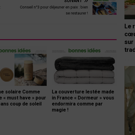
SUIVANT
:
Conseil n°3 pour déjeuner en paix : bien
se restaurer !
Le 
cœu
sur
trad
La couverture lestée made
me solaire Comme
in France « Dormeur » vous
le « must have » pour
endormira comme par
sans coup de soleil
magie !