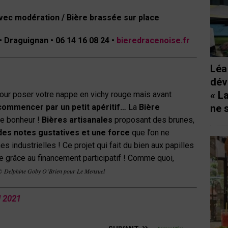
ec modération / Bière brassée sur place
 •
Draguignan •
06 14 16 08 24 •
bieredracenoise.fr
Léa
dév
« L
our poser votre nappe en vichy rouge mais avant
ne 
commencer par un petit apéritif…
La
Bière
de bonheur !
Bières artisanales
proposant des brunes,
des notes gustatives et une force
que l’on ne
s industrielles ! Ce projet qui fait du bien aux papilles
e grâce au financement participatif ! Comme quoi,
©
Delphine Goby O’Brien pour Le Mensuel
l
202
1