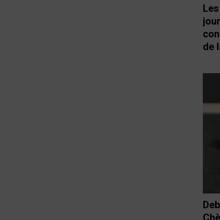
Les
jou
con
de l
Deb
Chè