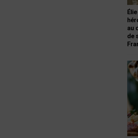
Éli
hér
au 
de 
Fra