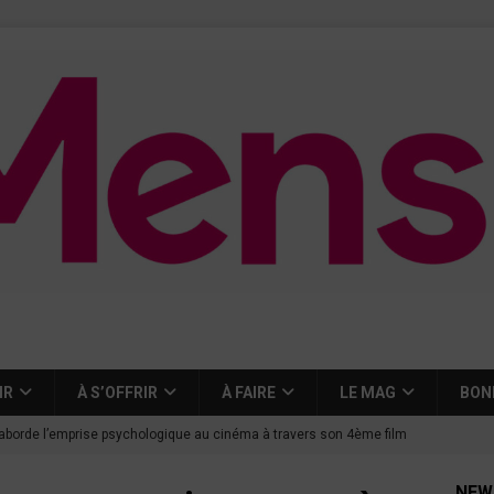
IR
À S’OFFRIR
À FAIRE
LE MAG
BON
aborde l’emprise psychologique au cinéma à travers son 4ème film
NEW