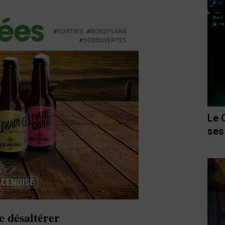
Le 
ses
se désaltérer