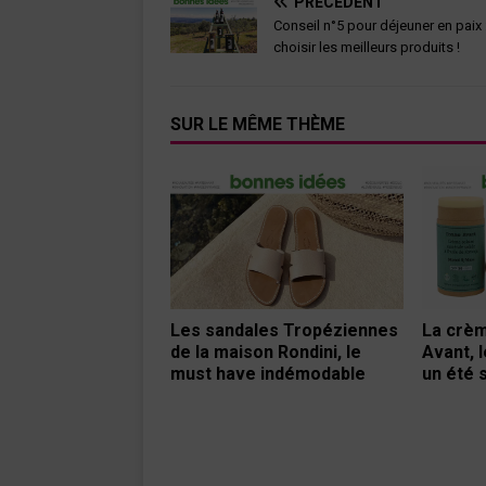
PRÉCÉDENT
Conseil n°5 pour déjeuner en paix 
choisir les meilleurs produits !
SUR LE MÊME THÈME
Les sandales Tropéziennes
La crè
de la maison Rondini, le
Avant, 
must have indémodable
un été 