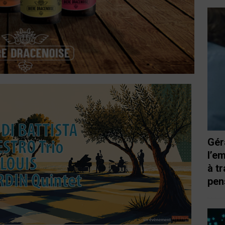
Gér
l’e
à t
pen