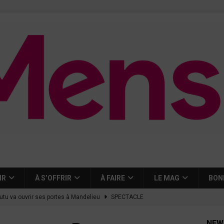
IR
À S’OFFRIR
À FAIRE
LE MAG
BON
tutu va ouvrir ses portes à Mandelieu
SPECTACLE
nie Thierry dévoilent au cinéma ce que devient « La vie d’une
NEW