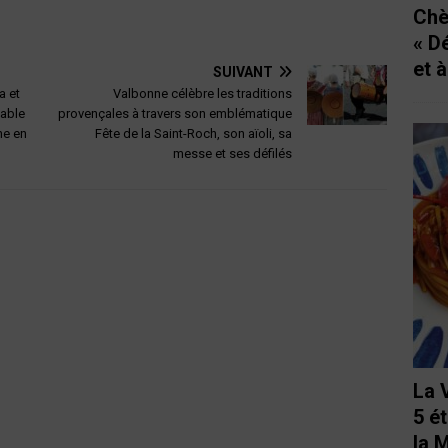
Chè
« D
et 
SUIVANT
a et
Valbonne célèbre les traditions
bable
provençales à travers son emblématique
ne en
Fête de la Saint-Roch, son aïoli, sa
messe et ses défilés
La 
5 é
la 