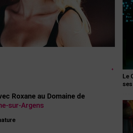
+
Le 
ses
avec Roxane au Domaine de
ne-sur-Argens
nature