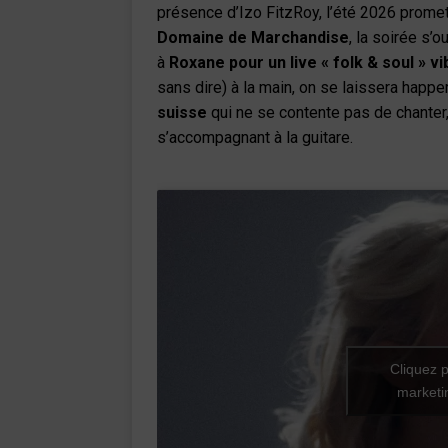
présence d’Izo FitzRoy, l’été 2026 prome
Domaine de Marchandise
, la soirée s’
à
Roxane pour un live « folk & soul » vi
sans dire) à la main, on se laissera happe
suisse
qui ne se contente pas de chanter,
s’accompagnant à la guitare.
Cliquez p
marketin