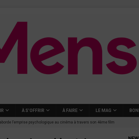
IR
À S’OFFRIR
À FAIRE
LE MAG
BON
aborde l’emprise psychologique au cinéma à travers son 4ème film
NEW