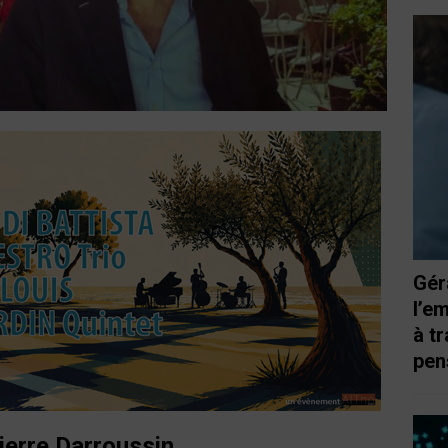
Gér
l’e
à t
pen
erre Darroussin