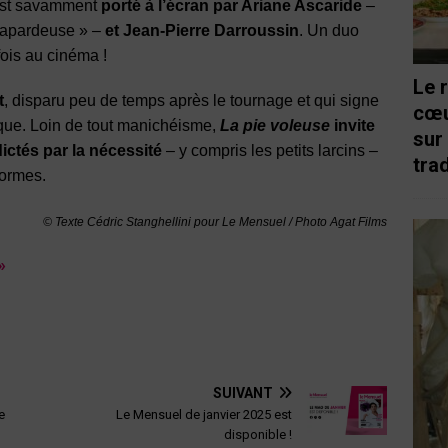
 est savamment
porté à l’écran par Ariane Ascaride
–
 chapardeuse » –
et Jean-Pierre Darroussin
. Un duo
ois au cinéma !
Le 
t
, disparu peu de temps après le tournage et qui signe
cœu
ique. Loin de tout manichéisme,
La pie voleuse
invite
sur
dictés par la nécessité
– y compris les petits larcins –
trad
 formes.
© Texte Cédric Stanghellini pour Le Mensuel / Photo Agat Films
»
SUIVANT
e
Le Mensuel de janvier 2025 est
disponible !