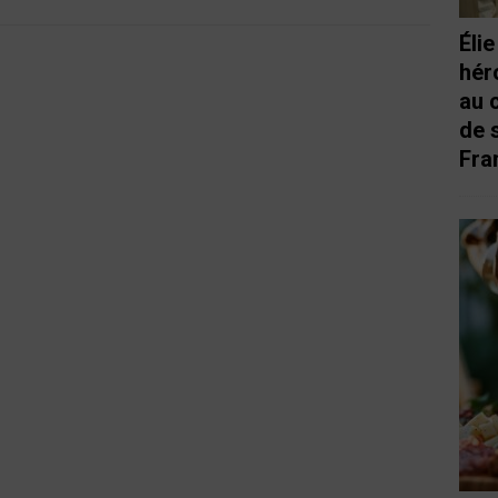
Éli
hér
au 
de 
Fra