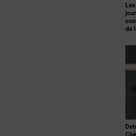
Les
jou
con
de l
Deb
Chè