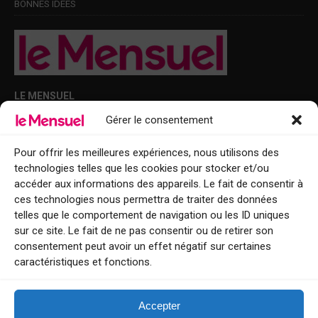
BONNES IDÉES
LE MENSUEL
Gérer le consentement
Points de diffusion Var et Alpes-Maritimes : oû trouver Le Mensuel ?
Le Mensuel en PDF : consultez le magazine en ligne
Pour offrir les meilleures expériences, nous utilisons des
technologies telles que les cookies pour stocker et/ou
Qui sommes-nous ?
accéder aux informations des appareils. Le fait de consentir à
BFM Top Sorties
ces technologies nous permettra de traiter des données
telles que le comportement de navigation ou les ID uniques
EVENT
sur ce site. Le fait de ne pas consentir ou de retirer son
consentement peut avoir un effet négatif sur certaines
Tourisme week-end : envie de vous évader le temps d’un week-end ou
caractéristiques et fonctions.
de découvrir une nouvelle destination ?
Explorez nos bonnes adresses
Accepter