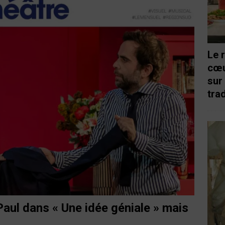
Le 
cœu
sur
trad
aul dans « Une idée géniale » mais