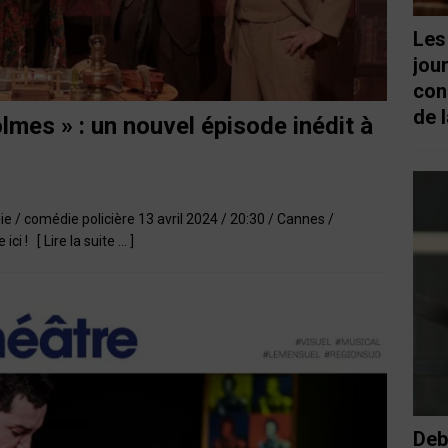
Les
jou
con
de l
lmes » : un nouvel épisode inédit à
 / comédie policière 13 avril 2024 / 20:30 / Cannes /
e ici !
[ Lire la suite … ]
Deb