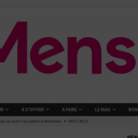
IR
À S’OFFRIR
À FAIRE
LE MAG
BON
tutu va ouvrir ses portes à Mandelieu
SPECTACLE
nie Thierry dévoilent au cinéma ce que devient « La vie d’une
NEW