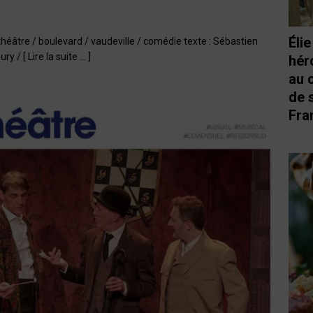
Éli
héâtre / boulevard / vaudeville / comédie texte : Sébastien
oury /
[ Lire la suite … ]
hér
au 
de 
Fra