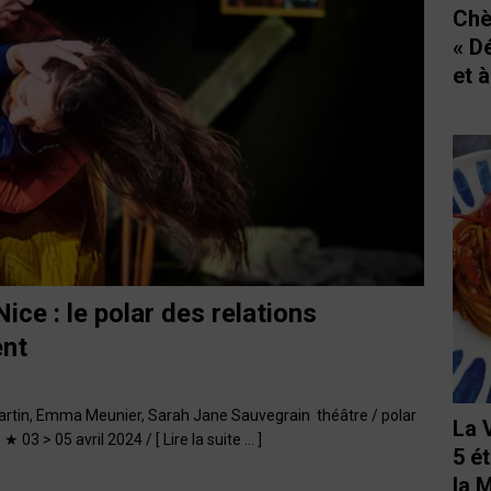
Chè
« D
et 
ice : le polar des relations
ent
Martin, Emma Meunier, Sarah Jane Sauvegrain théâtre / polar
La 
 ★ 03 > 05 avril 2024 /
[ Lire la suite … ]
5 é
la 