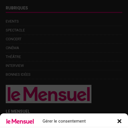
RUBRIQUES
EVENTS
SPECTACLE
CONCERT
CINÉMA
THÉÂTRE
INTERVIEW
BONNES IDÉES
LE MENSUEL
Gérer le consentement
Points de diffusion Var et Alpes-Maritimes : oû trouver Le Mensuel ?