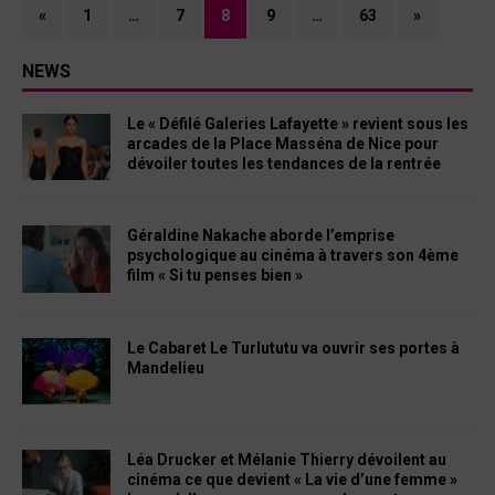
«
1
…
7
8
9
…
63
»
NEWS
Le « Défilé Galeries Lafayette » revient sous les
arcades de la Place Masséna de Nice pour
dévoiler toutes les tendances de la rentrée
Géraldine Nakache aborde l’emprise
psychologique au cinéma à travers son 4ème
film « Si tu penses bien »
Le Cabaret Le Turlututu va ouvrir ses portes à
Mandelieu
Léa Drucker et Mélanie Thierry dévoilent au
cinéma ce que devient « La vie d’une femme »