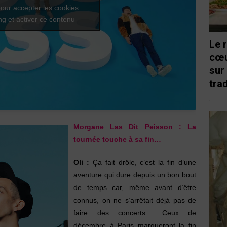
our accepter les cookies
g et activer ce contenu
Le 
cœu
sur
trad
Morgane Las Dit Peisson
:
La
tournée touche à sa fin…
Oli :
Ça fait drôle, c’est la fin d’une
aventure qui dure depuis un bon bout
de temps car, même avant d’être
connus, on ne s’arrêtait déjà pas de
faire des concerts… Ceux de
décembre à Paris marqueront la fin