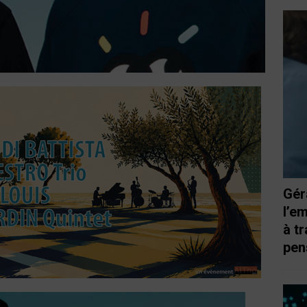
Gér
l’e
à t
pen