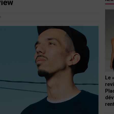
view
tutu va ouvrir ses portes à Mandelieu
SPECTACLE
nie Thierry dévoilent au cinéma ce que devient « La vie d’une
n
e qu’aux autres
CINÉMA
ci de Nice au cœur de l’hôtel Holiday Inn mise sur le charme, la
rs italiennes
BONNES TABLES
s Lafayette » revient sous les arcades de la Place Masséna de Nice
 de la rentrée
EVENTS
Le 
rev
Pla
dév
ren