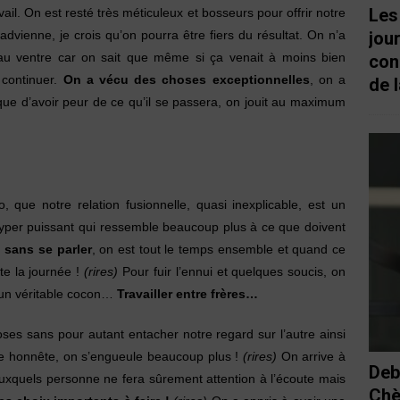
Les
vail. On est resté très méticuleux et bosseurs pour offrir notre
jou
advienne, je crois qu’on pourra être fiers du résultat. On n’a
au ventre car on sait que même si ça venait à moins bien
con
 continuer.
On a vécu des choses exceptionnelles
, on a
de l
que d’avoir peur de ce qu’il se passera, on jouit au maximum
 que notre relation fusionnelle, quasi inexplicable, est un
en hyper puissant qui ressemble beaucoup plus à ce que doivent
sans se parler
, on est tout le temps ensemble et quand ce
te la journée !
(rires)
Pour fuir l’ennui et quelques soucis, on
, un véritable cocon…
Travailler entre frères…
es sans pour autant entacher notre regard sur l’autre ainsi
 être honnête, on s’engueule beaucoup plus !
(rires)
On arrive à
Deb
auxquels personne ne fera sûrement attention à l’écoute mais
Chè