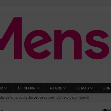
IR
À S’OFFRIR
À FAIRE
LE MAG
BON
aborde l’emprise psychologique au cinéma à travers son 4ème film
NEW