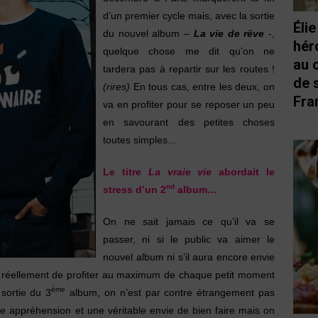
d’un premier cycle mais, avec la sortie
Éli
du nouvel album –
La vie de rêve
-,
hér
quelque chose me dit qu’on ne
au 
tardera pas à repartir sur les routes !
de 
(rires)
En tous cas, entre les deux, on
Fra
va en profiter pour se reposer un peu
en savourant des petites choses
toutes simples…
Le titre
La vraie vie
abordait le
nd
stress d’un 2
album…
On ne sait jamais ce qu’il va se
passer, ni si le public va aimer le
nouvel album ni s’il aura encore envie
e réellement de profiter au maximum de chaque petit moment
ème
 sortie du 3
album, on n’est par contre étrangement pas
 appréhension et une véritable envie de bien faire mais on