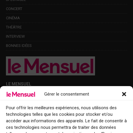
CONCERT
CINÉMA
THÉÂTRE
INTERVIEW
BONNES IDÉES
LE MENSUEL
Gérer le consentement
Points de diffusion Var et Alpes-Maritimes : oû trouver Le Mensuel ?
Le Mensuel en PDF : consultez le magazine en ligne
Pour offrir les meilleures expériences, nous utilisons des
technologies telles que les cookies pour stocker et/ou
Qui sommes-nous ?
accéder aux informations des appareils. Le fait de consentir à
BFM Top Sorties
ces technologies nous permettra de traiter des données