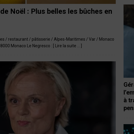
de Noël : Plus belles les bûches en
es / restaurant / pâtisserie / Alpes-Maritimes / Var / Monaco
, 98000 Monaco Le Negresco :
[ Lire la suite … ]
Gér
l’e
à t
pen