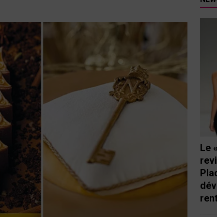
tutu va ouvrir ses portes à Mandelieu
SPECTACLE
nie Thierry dévoilent au cinéma ce que devient « La vie d’une
e qu’aux autres
CINÉMA
ci de Nice au cœur de l’hôtel Holiday Inn mise sur le charme, la
rs italiennes
BONNES TABLES
s Lafayette » revient sous les arcades de la Place Masséna de Nice
 de la rentrée
EVENTS
Le 
rev
Pla
dév
ren