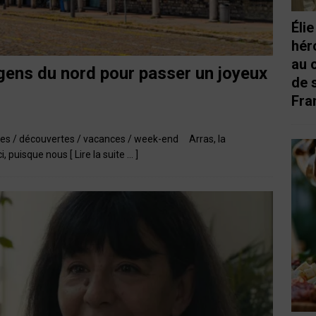
Éli
hér
au 
gens du nord pour passer un joyeux
de 
Fra
sites / découvertes / vacances / week-end Arras, la
ci, puisque nous
[ Lire la suite … ]