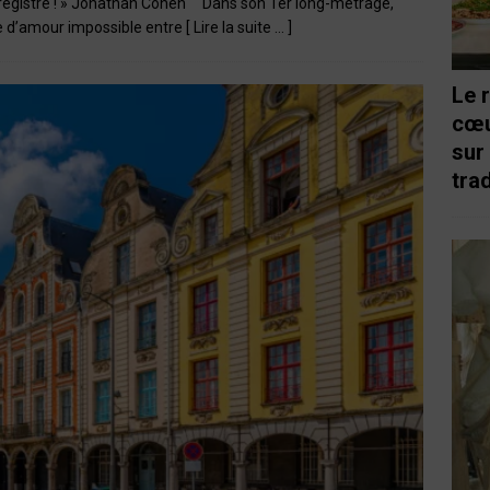
 registre ! » Jonathan Cohen Dans son 1er long-métrage,
ire d’amour impossible entre
[ Lire la suite … ]
Le 
cœu
sur
trad