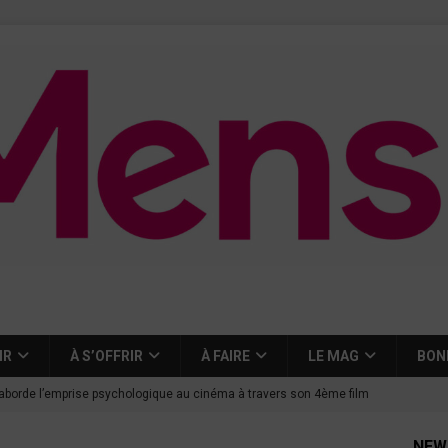
IR
À S’OFFRIR
À FAIRE
LE MAG
BON
aborde l’emprise psychologique au cinéma à travers son 4ème film
NEW