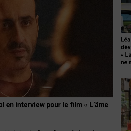
Léa
dév
« L
ne 
l en interview pour le film « L’âme