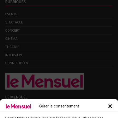
RUBRIQUES
EVENTS
SPECTACLE
CONCERT
CINÉMA
THÉÂTRE
INTERVIEW
BONNES IDÉES
LE MENSUEL
Gérer le consentement
Points de diffusion Var et Alpes-Maritimes : oû trouver Le Mensuel ?
Le Mensuel en PDF : consultez le magazine en ligne