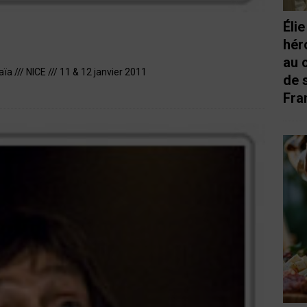
Éli
hér
au 
aïa /// NICE /// 11 & 12 janvier 2011
de 
Fra