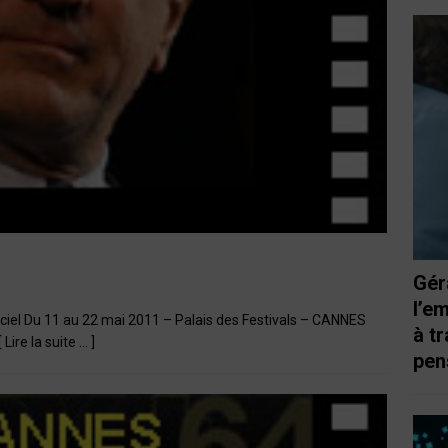
Gér
l’e
iel Du 11 au 22 mai 2011 – Palais des Festivals – CANNES
à t
[ Lire la suite … ]
pen