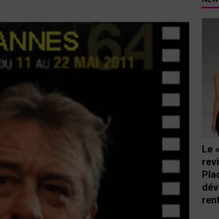
tutu va ouvrir ses portes à Mandelieu
SPECTACLE
nie Thierry dévoilent au cinéma ce que devient « La vie d’une
e qu’aux autres
CINÉMA
ci de Nice au cœur de l’hôtel Holiday Inn mise sur le charme, la
rs italiennes
BONNES TABLES
s Lafayette » revient sous les arcades de la Place Masséna de Nice
 de la rentrée
EVENTS
Le 
rev
Pla
dév
ren