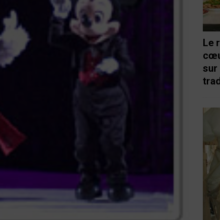
Le 
cœu
sur
trad