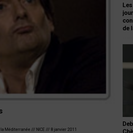
Les
jou
con
de l
s
Deb
a Méditerranée /// NICE /// 8 janvier 2011
Chè