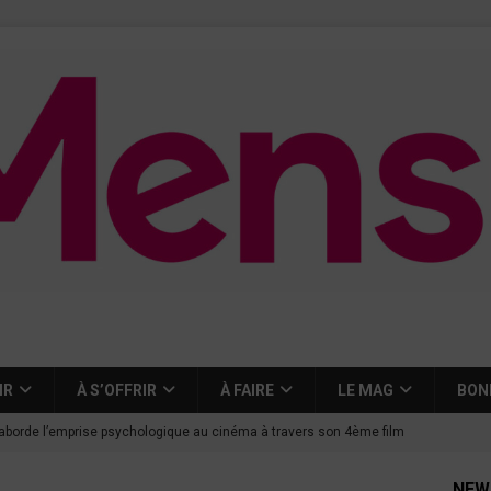
IR
À S’OFFRIR
À FAIRE
LE MAG
BON
aborde l’emprise psychologique au cinéma à travers son 4ème film
NEW