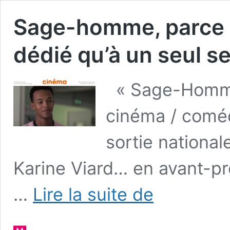
Sage-homme, parce q
dédié qu’à un seul s
« Sage-Homme 
cinéma / comé
sortie national
Karine Viard… en avant-pr
Sage-
…
Lire la suite de
homme,
parce
que
nul